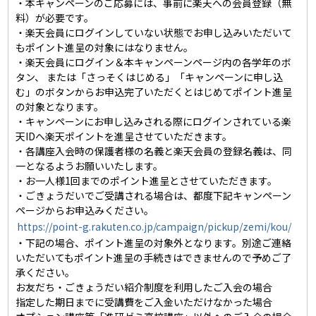
・本キャンペーンのご応募には、事前に楽天への会員登録（無
料）が必要です。
・楽天会員にログインしていない状態でお申し込みいただいて
もポイント進呈の対象にはなりません。
・楽天会員にログイン＆本キャンペーンページ内の各学年のボ
タン、 または「さっそくはじめる」「キャンペーンに申し込
む」のボタンからお申込完了いただくとはじめてポイント進呈
の対象となります。
・キャンペーンにお申し込みされる際にログインされている楽
天IDへ楽天ポイントを進呈させていただきます。
・各講座入会時の保護者様の名義と楽天会員の登録名義は、同
一となるようお願いいたします。
・お一人様1回までのポイント進呈とさせていただきます。
・ごきょうだいでご受講される場合は、都度下記キャンペーン
ページからお申込みください。
https://point-g.rakuten.co.jp/campaign/pickup/zemi/kou/
・下記の場合、ポイント進呈の対象外となります。別途ご連絡
いただいてもポイント進呈の手続きはできませんので予めご了
承ください。
お友だち・ごきょうだい紹介制度を利用したご入会の場合
指定した期日までに受講費をご入金いただけなかった場合