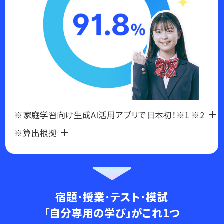
※家庭学習向け生成AI活用アプリで日本初！※1 ※2
※算出根拠
宿題･授業･テスト･模試
「自分専用の学び」がこれ1つ