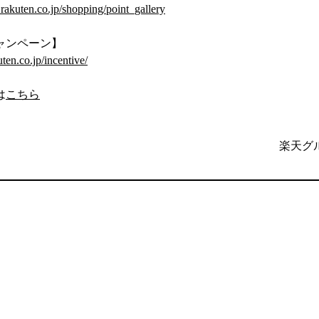
l.rakuten.co.jp/shopping/point_gallery
ャンペーン】
uten.co.jp/incentive/
は
こちら
楽天グ