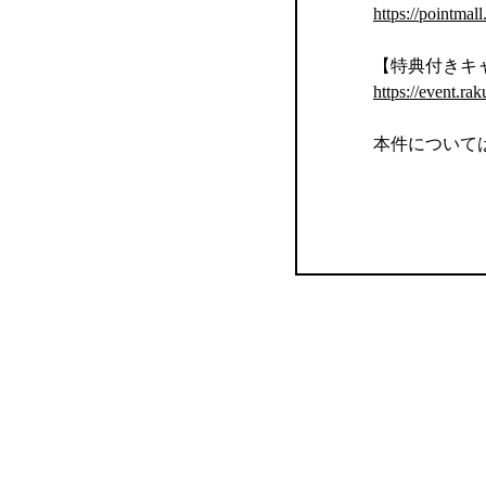
https://pointmal
【特典付きキ
https://event.rak
本件について