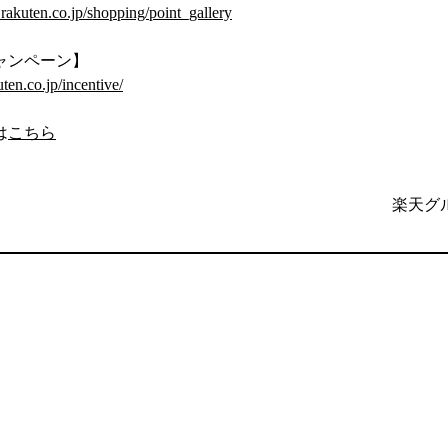
l.rakuten.co.jp/shopping/point_gallery
ャンペーン】
uten.co.jp/incentive/
は
こちら
楽天グ