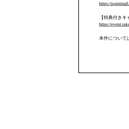
https://pointmal
【特典付きキ
https://event.rak
本件について