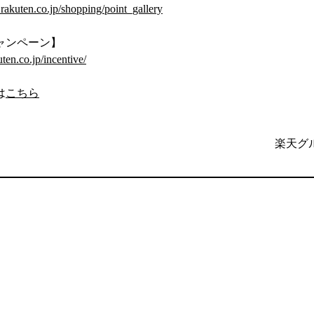
l.rakuten.co.jp/shopping/point_gallery
ャンペーン】
uten.co.jp/incentive/
は
こちら
楽天グ