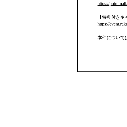
https://pointmal
【特典付きキ
https://event.rak
本件について