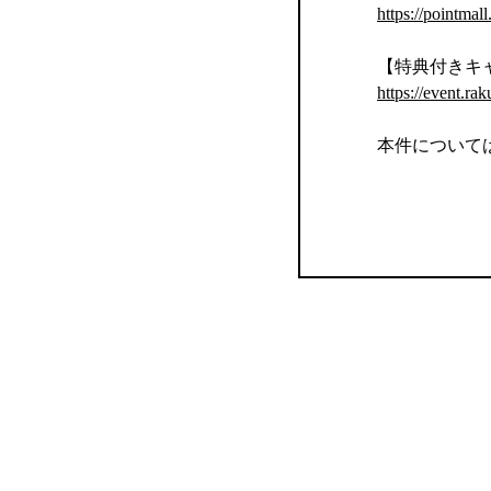
https://pointmal
【特典付きキ
https://event.rak
本件について