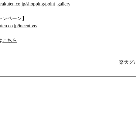
l.rakuten.co.jp/shopping/point_gallery
ャンペーン】
uten.co.jp/incentive/
は
こちら
楽天グ