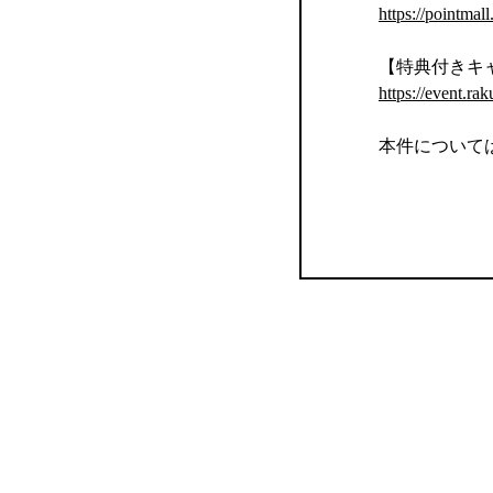
https://pointmal
【特典付きキ
https://event.rak
本件について