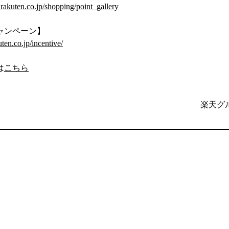
l.rakuten.co.jp/shopping/point_gallery
ャンペーン】
uten.co.jp/incentive/
は
こちら
楽天グ