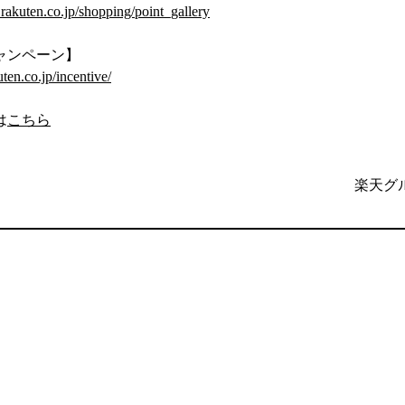
l.rakuten.co.jp/shopping/point_gallery
ャンペーン】
uten.co.jp/incentive/
は
こちら
楽天グ