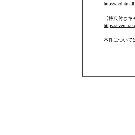
https://pointmal
【特典付きキ
https://event.rak
本件について